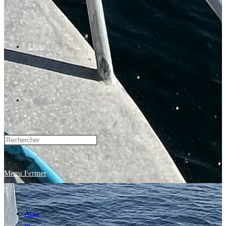
Liens
Toggle
website
Menu
Fermer
search
Actu