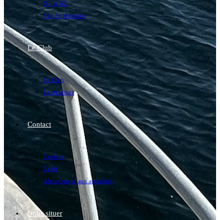
N1 et N2
Site de plongées
Le Club
Le Club
La structure
Contact
Contact
Tarifs
Abonnement aux actualités
Nous situer