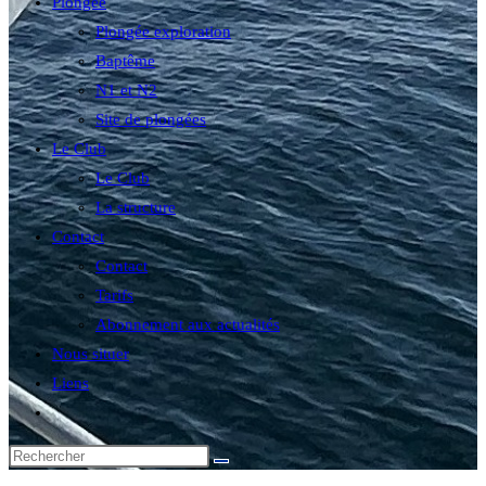
Plongée
Plongée exploration
Baptême
N1 et N2
Site de plongées
Le Club
Le Club
La structure
Contact
Contact
Tarifs
Abonnement aux actualités
Nous situer
Liens
Toggle
website
search