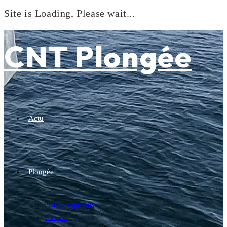
Site is Loading, Please wait...
Skip
to
CNT Plongée
content
Actu
Plongée
Plongée exploration
Baptême