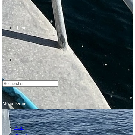
Liens
Toggle
website
Menu
Fermer
search
Actu