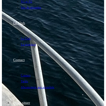
N1 et N2
Site de plongées
Le Club
Le Club
La structure
Contact
Contact
Tarifs
Abonnement aux actualités
Nous situer