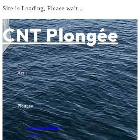
Site is Loading, Please wait...
Skip
to
CNT Plongée
content
Actu
Plongée
Plongée exploration
Baptême