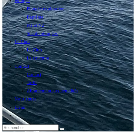
Plongée
Plongée exploration
Baptême
N1 et N2
Site de plongées
Le Club
Le Club
La structure
Contact
Contact
Tarifs
Abonnement aux actualités
Nous situer
Liens
Toggle
website
search