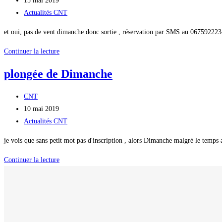
15 mai 2019
la
publiée :
Post
Actualités CNT
publication :
category:
et oui, pas de vent dimanche donc sortie , réservation par SMS au 067592223
plongée
Continuer la lecture
dimanche
plongée de Dimanche
Auteur/autrice
CNT
de
Publication
10 mai 2019
la
publiée :
Post
Actualités CNT
publication :
category:
je vois que sans petit mot pas d'inscription , alors Dimanche malgré le temps a
plongée
Continuer la lecture
de
Dimanche