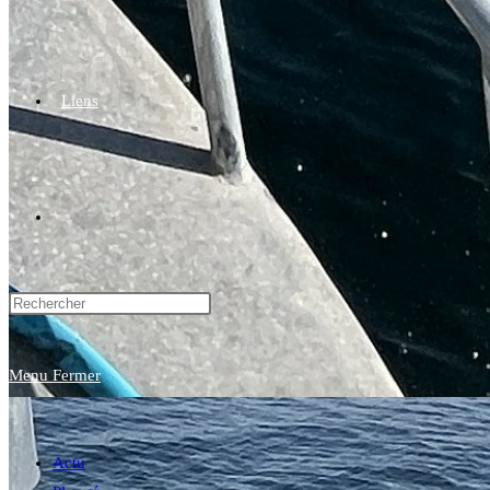
Liens
Toggle
website
Menu
Fermer
search
Actu