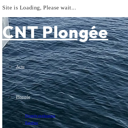
Site is Loading, Please wait...
Skip
to
CNT Plongée
content
Actu
Plongée
Plongée exploration
Baptême