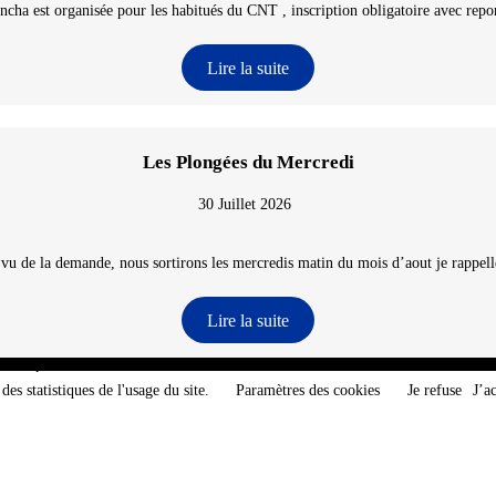
ncha est organisée pour les habitués du CNT , inscription obligatoire avec repon
Lire la suite
Les Plongées du Mercredi
30 Juillet 2026
 vu de la demande, nous sortirons les mercredis matin du mois d’aout je rappelle
Lire la suite
e-Atlantique - @2026 CNT
des statistiques de l'usage du site.
Paramètres des cookies
Je refuse
J’a