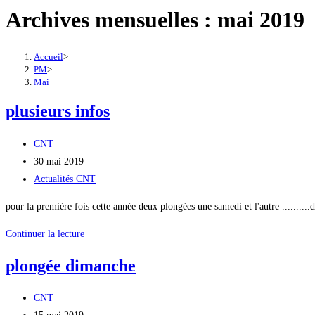
Archives mensuelles : mai 2019
Accueil
>
PM
>
Mai
plusieurs infos
Auteur/autrice
CNT
de
Publication
30 mai 2019
la
publiée :
Post
Actualités CNT
publication :
category:
pour la première fois cette année deux plongées une samedi et l'autre .......
plusieurs
Continuer la lecture
infos
plongée dimanche
Auteur/autrice
CNT
de
Publication