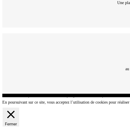
Une pla
au
CNT - Club Nautique de La Turballe - Section plongée sous-marine - Département 44 Loir
En poursuivant sur ce site, vous acceptez l’utilisation de cookies pour réaliser 
Fermer