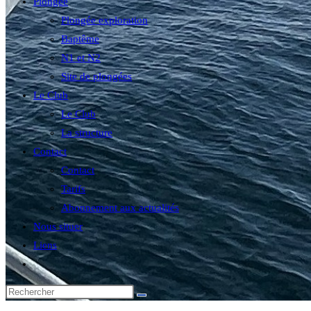
Plongée
Plongée exploration
Baptême
N1 et N2
Site de plongées
Le Club
Le Club
La structure
Contact
Contact
Tarifs
Abonnement aux actualités
Nous situer
Liens
Toggle
website
search