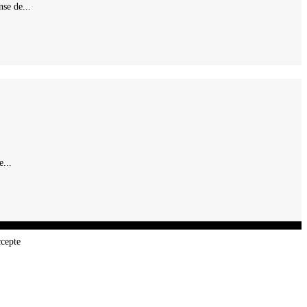
se de...
...
ccepte