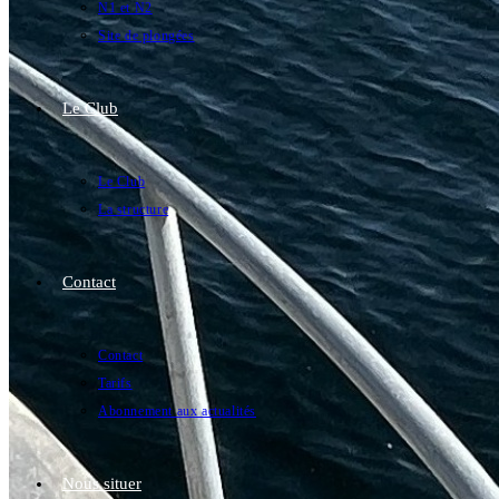
N1 et N2
Site de plongées
Le Club
Le Club
La structure
Contact
Contact
Tarifs
Abonnement aux actualités
Nous situer