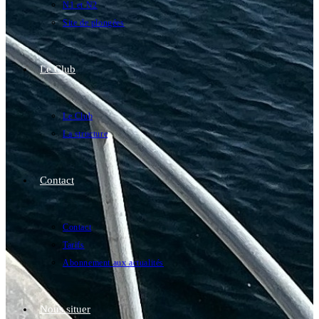
N1 et N2
Site de plongées
Le Club
Le Club
La structure
Contact
Contact
Tarifs
Abonnement aux actualités
Nous situer