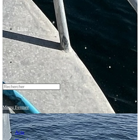
Liens
Toggle
website
Menu
Fermer
search
Actu