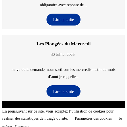
obligatoire avec reponse de...
Lire la suite
Les Plongées du Mercredi
30 Juillet 2026
au vu de la demande, nous sortirons les mercredis matin du mois
d’aout je rappelle...
Lire la suite
CNT - Club Nautique de La Turballe - Section plongée sous-marine - Département 44
Loire-Atlantique - @2026 CNT
En poursuivant sur ce site, vous acceptez l’utilisation de cookies pour
réaliser des statistiques de l'usage du site.
Paramètres des cookies
Je
refuse
J’accepte