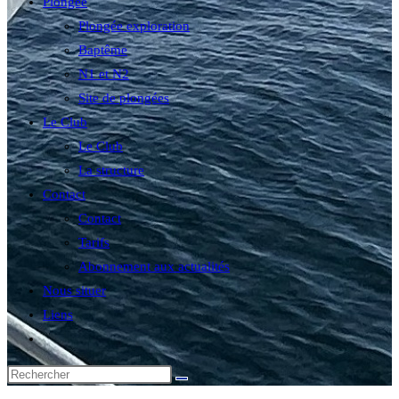
Plongée
Plongée exploration
Baptême
N1 et N2
Site de plongées
Le Club
Le Club
La structure
Contact
Contact
Tarifs
Abonnement aux actualités
Nous situer
Liens
Toggle
website
search