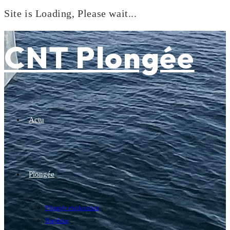
Site is Loading, Please wait...
Skip
to
CNT Plongée
content
Actu
Plongée
Plongée exploration
Baptême