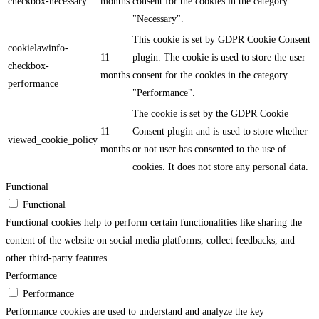
checkbox-necessary
months
consent for the cookies in the category
"Necessary".
This cookie is set by GDPR Cookie Consent
cookielawinfo-
11
plugin. The cookie is used to store the user
checkbox-
months
consent for the cookies in the category
performance
"Performance".
The cookie is set by the GDPR Cookie
11
Consent plugin and is used to store whether
viewed_cookie_policy
months
or not user has consented to the use of
cookies. It does not store any personal data.
Functional
Functional
Functional cookies help to perform certain functionalities like sharing the
content of the website on social media platforms, collect feedbacks, and
other third-party features.
Performance
Performance
Performance cookies are used to understand and analyze the key