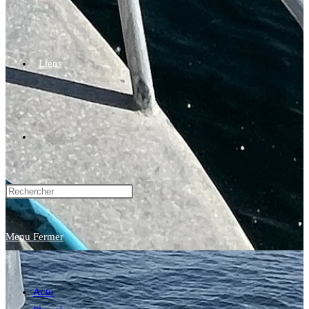
Liens
Toggle
website
Menu
Fermer
search
Actu