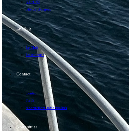
N1 et N2
Site de plongées
Le Club
Le Club
La structure
Contact
Contact
Tarifs
Abonnement aux actualités
Nous situer