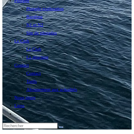
Plongée
Plongée exploration
Baptême
N1 et N2
Site de plongées
Le Club
Le Club
La structure
Contact
Contact
Tarifs
Abonnement aux actualités
Nous situer
Liens
Toggle
website
search