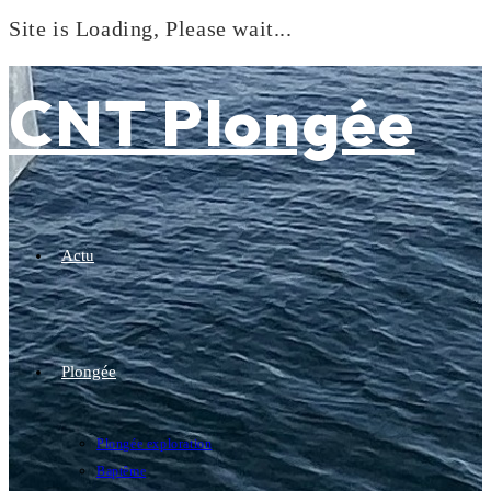
Site is Loading, Please wait...
Skip
to
CNT Plongée
content
Actu
Plongée
Plongée exploration
Baptême