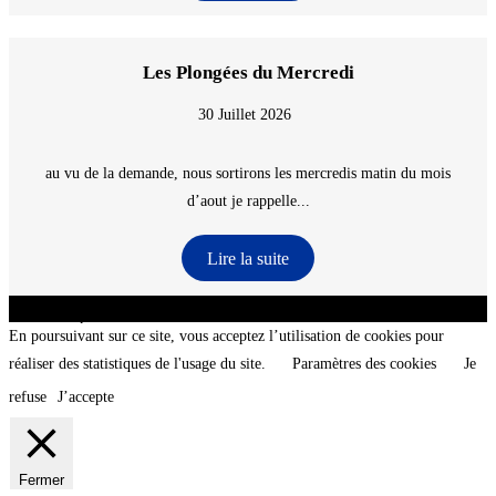
Les Plongées du Mercredi
30 Juillet 2026
au vu de la demande, nous sortirons les mercredis matin du mois
d’aout je rappelle...
Lire la suite
CNT - Club Nautique de La Turballe - Section plongée sous-marine - Département 44
Loire-Atlantique - @2026 CNT
En poursuivant sur ce site, vous acceptez l’utilisation de cookies pour
réaliser des statistiques de l'usage du site.
Paramètres des cookies
Je
refuse
J’accepte
Fermer