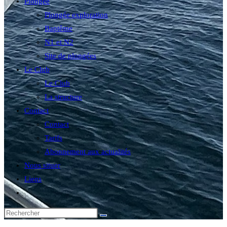
Plongée
Plongée exploration
Baptême
N1 et N2
Site de plongées
Le Club
Le Club
La structure
Contact
Contact
Tarifs
Abonnement aux actualités
Nous situer
Liens
Toggle
website
search