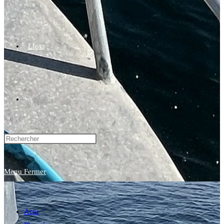
Liens
Toggle
website
Menu
Fermer
search
Actu