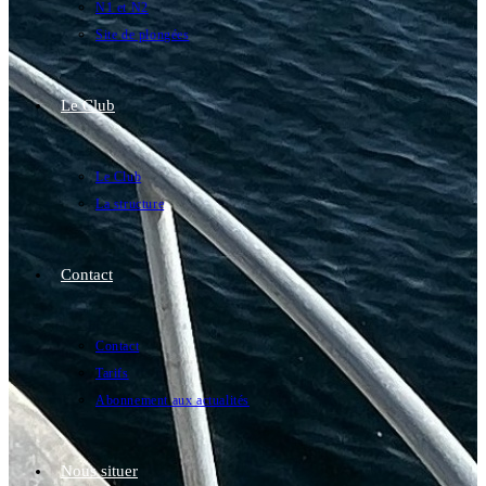
N1 et N2
Site de plongées
Le Club
Le Club
La structure
Contact
Contact
Tarifs
Abonnement aux actualités
Nous situer