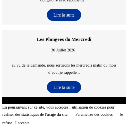
obligatoire avec reponse de...
Lire la suite
Les Plongées du Mercredi
30 Juillet 2026
au vu de la demande, nous sortirons les mercredis matin du mois
d’aout je rappelle...
Lire la suite
CNT - Club Nautique de La Turballe - Section plongée sous-marine - Département 44
Loire-Atlantique - @2026 CNT
En poursuivant sur ce site, vous acceptez l’utilisation de cookies pour
réaliser des statistiques de l'usage du site.
Paramètres des cookies
Je
refuse
J’accepte