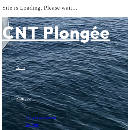
Site is Loading, Please wait...
Skip
to
CNT Plongée
content
Actu
Plongée
Plongée exploration
Baptême