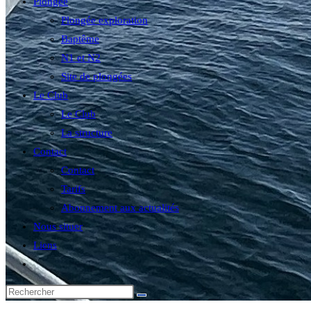
Plongée
Plongée exploration
Baptême
N1 et N2
Site de plongées
Le Club
Le Club
La structure
Contact
Contact
Tarifs
Abonnement aux actualités
Nous situer
Liens
Toggle
website
search