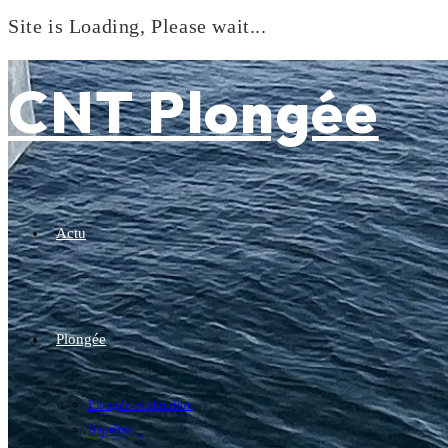
Site is Loading, Please wait...
Skip
to
CNT Plongée
content
Actu
Plongée
Plongée exploration
Baptême