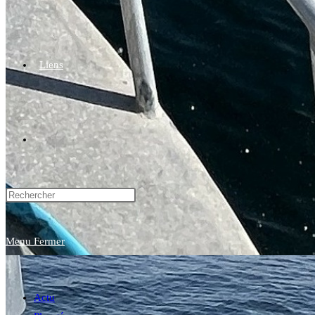
Liens
Toggle
website
Menu
Fermer
search
Actu