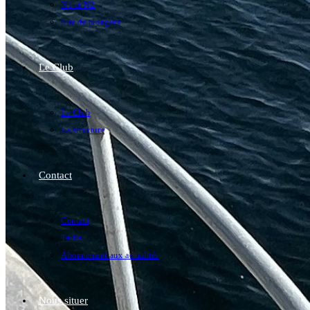
N1 et N2
Site de plongées
Le Club
Le Club
La structure
Contact
Contact
Tarifs
Abonnement aux actualités
Nous situer