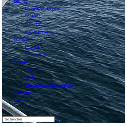
Plongée
Plongée exploration
Baptême
N1 et N2
Site de plongées
Le Club
Le Club
La structure
Contact
Contact
Tarifs
Abonnement aux actualités
Nous situer
Liens
Toggle
website
search