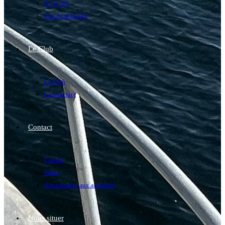
N1 et N2
Site de plongées
Le Club
Le Club
La structure
Contact
Contact
Tarifs
Abonnement aux actualités
Nous situer