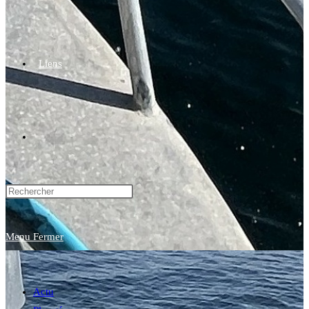
Liens
Toggle
website
Menu
Fermer
search
Actu