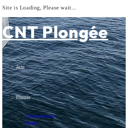
Site is Loading, Please wait...
Skip
to
CNT Plongée
content
Actu
Plongée
Plongée exploration
Baptême