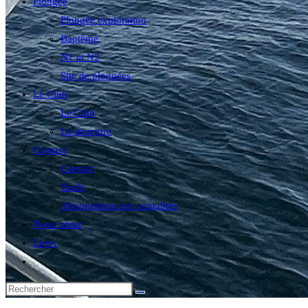
Plongée
Plongée exploration
Baptême
N1 et N2
Site de plongées
Le Club
Le Club
La structure
Contact
Contact
Tarifs
Abonnement aux actualités
Nous situer
Liens
Toggle
website
search