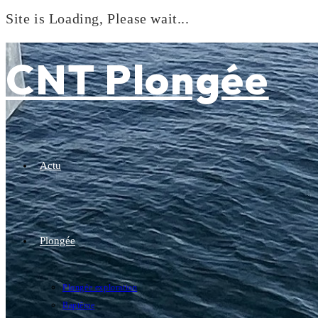
Site is Loading, Please wait...
Skip
to
CNT Plongée
content
Actu
Plongée
Plongée exploration
Baptême