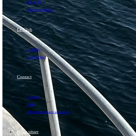
N1 et N2
Site de plongées
Le Club
Le Club
La structure
Contact
Contact
Tarifs
Abonnement aux actualités
Nous situer