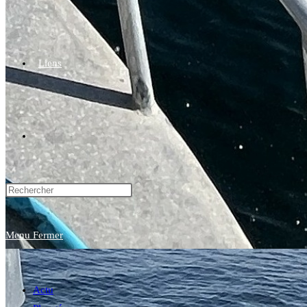
Liens
Toggle
website
Menu
Fermer
search
Actu