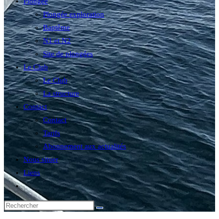
Plongée
Plongée exploration
Baptême
N1 et N2
Site de plongées
Le Club
Le Club
La structure
Contact
Contact
Tarifs
Abonnement aux actualités
Nous situer
Liens
Toggle
website
search