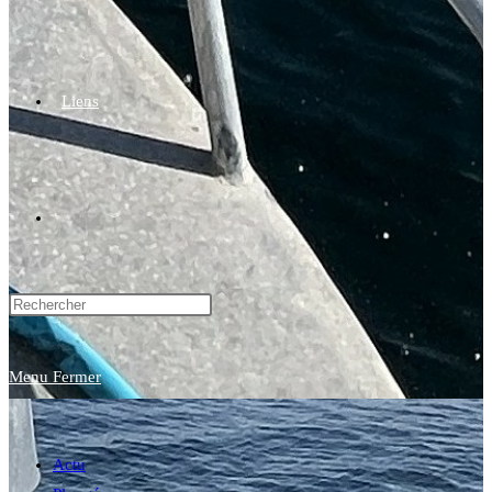
Liens
Toggle
website
Menu
Fermer
search
Actu