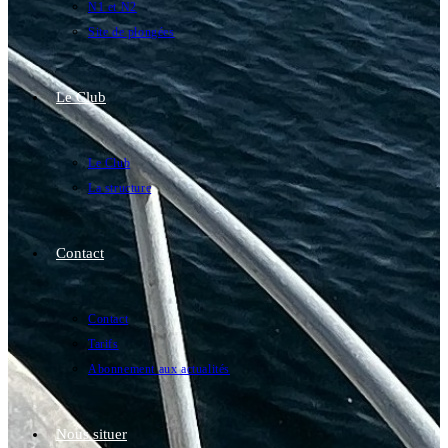
N1 et N2
Site de plongées
Le Club
Le Club
La structure
Contact
Contact
Tarifs
Abonnement aux actualités
Nous situer