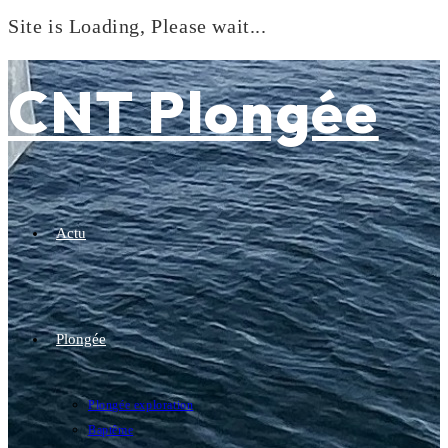
Site is Loading, Please wait...
Skip
to
CNT Plongée
content
Actu
Plongée
Plongée exploration
Baptême